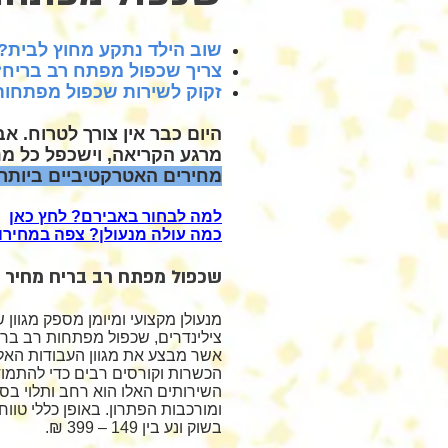
שוב הילד נתקע מחוץ לבית?
צריך שכפול מפתח רב בריח?
זקוק לשירות שכפול מפתחות
מרגע הקריאה, וישכפל כל מנ
מחירים האטרקטיביים ביותר
למה לבחור באבירם? לחץ כאן
כמה עולה מנעולן? צפה במחירון
שכפול מפתח רב בריח מחיר
מנעולן מקצועי ומיומן מספק מגוון 
צילינדרים, שכפול מפתחות רב בר
אשר מבצע את מגוון העבודות האלו 
הכשרות וקורסים רבים כדי להתמוד
השירותים האלו הוא רחב ותלוי בסו
ומורכבות הפתרון. באופן כללי טוו
בשוק ונע בין 149 – 399 ₪.