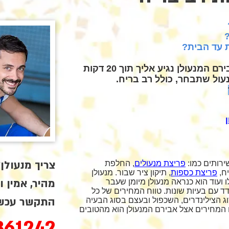
 עד הבית?
היום כבר אין צורך לטרוח. אבירם המנעולן נגיע אליך תוך 20 דקות
עול שתבחר, כולל רב בריח.
צריך מנעולן
שירותים כמו:
פריצת מנעולים
, החלפת
יח,
פריצת כספות
, תיקון ציר שבור. מנעולן
מהיר, אמין ו
ועוד הוא כנראה מנעולן מיומן שעבר
ד עם בעיות שונות. טווח המחירים של כל
התקשר עכשי
ג הצילינדרים, השכפול ובעצם בסוג הבעיה
ח המחירים אצל אבירם המנעולן הוא מהטובים
361242