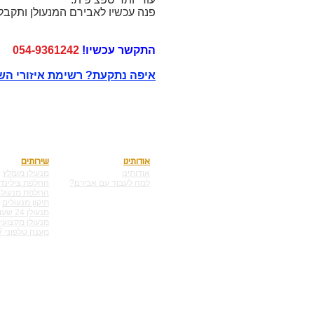
פנה עכשיו לאבירם המנעולן ותקבל
התקשר עכשיו!
054-9361242
איפה נתקעת? רשימת איזורי השי
אודותינו
שירותים
אודותינו
מנעולן מומלץ
למה לעבוד עם אבירם?
החלפת צילינד
החלפת מנעולי
תיקון מנעולים
מנעולן 24 שעות
מנעולן מקצועי
מענה טלפוני 24/7