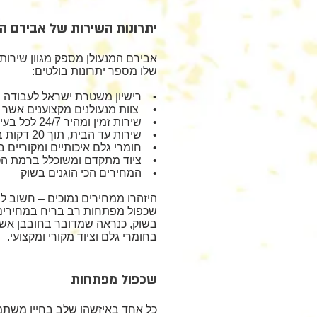
יתרונות השירות של אבירם המ
אבירם המנעולן מספק מגוון שירות
שלו מספר יתרונות בולטים:
• רישיון משטרת ישראל לעבודה
• צוות מנעולנים מקצוענים אשר ע
• שירות זמין ומהיר 24/7 לכל בעיה או תקלה
• שירות עד הבית, תוך 20 דקות בביתך מרגע הקריאה, בלי לצאת מהבית
• חומרי גלם איכותיים ומקוריים 
• ציוד מתקדם ומשוכלל ברמת הטכ
• המחירים הכי הוגנים בשוק
היזהרו ממחירים נמוכים – חשוב ל
שכפול מפתחות רב בריח במחירים
בשוק, כנראה שמדובר בחובבן אשר 
בחומרי גלם וציוד מקורי ומקצועי.
שכפול מפתחות
כל אחד באיזשהו שלב בחייו משתמ