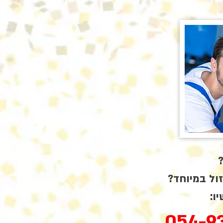
?
זול במיוחד?
ו:
054-9