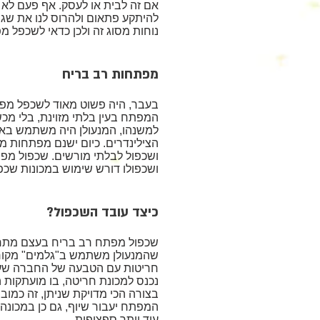
אם זה לבית או לעסק. אף פעם לא נ
להיתקע פתאום ולהרוס לנו את שגר
נוחות מסוג זה ולכן כדאי לשכפל מ
מפתחות רב בריח
בעבר, היה פשוט מאוד לשכפל מפתח
המפתח בעין בלתי מזוינת, בלי מכשו
למשנהו, המנעולן היה משתמש באו
הצילינדרים. כיום ישנם מפתחות מ
ושכפול לבלתי מורשים. שכפול מפת
ושכפולו דורש שימוש במכונות שכפול
כיצד עובד השכפול?
שכפול מפתח רב בריח בעצם מתחלק
שהמנעולן משתמש ב"גלמים" מקורי
חריטות עם הטבעה של החברה שע
נכנס למכונת חריטה, בו מועתקו
בצורה הכי מדויקת שניתן, זה כמובן
המפתח יעבור שיוף, גם כן במכונה 
עוד יותר ספציפית.