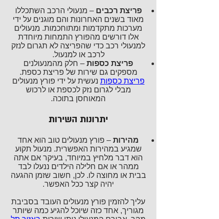
פריצת רכבים
– מנעולי הרכב השתכללו
מאוד בשנים האחרונות והם מוגנים על ידי
מערכות מתקדמות ומתוחכמות. מנעולים
אלו דורשים מהפורץ התמחות מיוחדת
למנעולי רכב כדי שהפריצה לא תגרום לנזק
לרכב או למנעול.
פריצת כספות
– חלק מהמנעולנים
מספקים גם שירות של פריצת כספת.
פריצת כספות
נעשית על ידי פורץ מנעולים
מבלי לגרום נזק לכספת או לרכוש
המאוחסן בתוכה.
יתרונות השירות
מהירות
– פורץ מנעולים טוב הוא אחד
שמגיע במהירות האפשרית. מנעול תקוע
הוא דבר מלחיץ במיוחד, בעיקר אם אתה
ממהר או אם חלילה הילדים ננעלו לבד
בבית או מחוצה לו. לכן, חשוב שזמן ההגעה
יהיה קצר ככל האפשר.
עליך להזמין פורץ מנעולים העובד בסביבת
מגוריך, אחד כזה שיוכל להגיע כמה שיותר