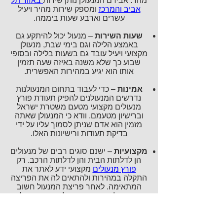
מהר. אבירם המנעולן נותן שירות
באזור תל
אביב והמרכז
ומספק שירות מהיר ויעיל
עשרים וארבע שעות ביממה.
שעות השירות
– מנעול יכול להיתקע גם
באמצע הלילה וגם בימי שבת, מנעולן
מקצועי ויעיל עובד גם בשעות בלילה ובסופי
שבוע כך שלא משנה באיזה שעה תזמין
אותו הוא יגיע במהירות האפשרית.
אמינות
– כדי לעבוד בתחום המנעולנות
נדרשים המנעולנים להפיק תעודת פורץ
מנעולים מקצועי מטעם משטרת ישראל
וברישיון מטעמם. וודא כי המנעולן שאתה
מזמין הוא אדם שניתן לסמוך עליו על ידי
בדיקת תעודות ורישיונות האלו.
מקצועיות
– ישנם סוגים רבים של מנעולים
הן לדלתות הבית והן לדלתות הרכב. רק
פורץ מנעולים
מקצועי ידע לאתר את
התקלה במהירות ולהתאים לה את הפריצה
המתאימה. לאחר פריצת המנעול חשוב
שהמנעולן יתקן את התקלה כדי שהיא לא
תחזור על עצמה פעם נוספת.