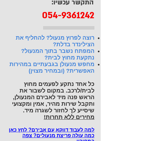
התקשר עכשיו:
054-9361242
רוצה לפרוץ מנעול? להחליף את
הצילינדר בדלת?
המפתח נשבר בתוך המנעול?
נתקעת מחוץ לבית?
מחפש מנעולן בגבעתיים במהירות
האפשרית? (ובמחיר מצוין)
כל אחד נתקע לפעמים מחוץ
לבית/לרכב. במקום לשבור את
הראש פנה מיד לאבירם המנעולן,
ותקבל שירות מהיר, אמין ומקצועי
שיסייע לך לחזור לשגרה מיד.
מחירים ללא תחרות!
למה לעבוד דווקא עם אבירם? לחץ כאן
כמה עולה פריצת מנעולים? צפה