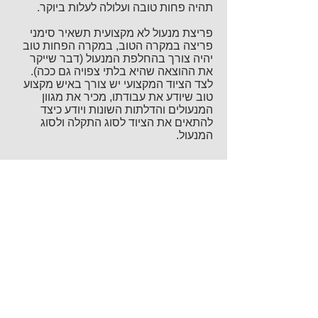
תהיה פחות טובה ועלולה לעלות ביוקר.
פריצת מנעול לא מקצועית תשאיר סימני
פריצה במקרה הטוב, במקרה הפחות טוב
יהיה צורך בהחלפת המנעול (דבר שייקר
את ההוצאה שהיא בלתי צפויה גם ככה).
לצד הציוד המקצועי יש צורך באיש מקצוע
טוב שיודע את עבודתו, מכיר את מגוון
המנעולים והדלתות השונות ויודע כיצד
להתאים את הציוד לסוג התקלה ולסוג
המנעול.
זמן הגעה קצר במיוחד (20 דקות)
במקרה של דלת שאינה נפתחת זמן ההגעה
יכול להיות קריטי, מעבר לחוסר הנעימות
בהמתנה מחוץ או בתוך הבית לאיש מקצוע
שיחלץ אותך. במקרים בהם ישנם ילדים
שננעלו בבית או במקרה ודלת הבית נטרקה
בזמן שהכיריים נשכחו דולקים - זמן ההגעה
של פורץ המנעולים חשוב ביותר. לכן,
מעבר להבטחת המנעולן להגיע במהירות
חשוב שתזמין מנעולן בגבעתיים שעובד
במקום מגוריך הדבר מבטיח שזמן ההגעה