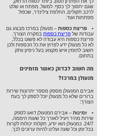
לך את הפתרון הטוב ביותר לטווח הרחוק,
שגם יחסוך לך כסף. למשל, מפתח או שלט
לרכב תקולים, החלפת צילינדר, שכפול
מפתחות ועוד.
•
פריצת כספות
– מנעולן במרכז מבצע גם
עבודות של
פריצת כספות
במקרה הצורך.
פריצת כספות היא עבודה לא פשוט בכלל,
לא כל מנעולן ידע לפרוץ את כל הכספות ולכן
חשוב להזמין איש מקצוע בעל ניסיון וותק
בתחום.
מה חשוב לבדוק כאשר מזמינים
מנעולן במרכז?
אבירם המנעולן מספק מספר יתרונות שירות
ברורים שלא כל מנעולן יוכל לספק לך בעת
הצורך:
•
זמינות
– אבירם המנעולן דואג לספק
שירות מהיר ויעיל לאורך כל שעות היממה,
24/7. כמנעולן הוא יודע, תקלות יכולות לקרות
בכל זמן וכל שעה ועלינו להיות ערוכים לכך.