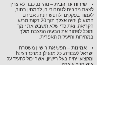
•
שירות עד הבית
– מהיום, כבר לא צריך
לצאת מהבית לטמבורייה, להמתין בתור,
לעמוד בפקקים ולחפש חניה. אבירם
המנעולן יהיה אצלך תוך 20 דקות מרגע
הקריאה, זאת כדי שלא תשבש את יומך
ותוכל לפתור את הבעיה הניצבת מולך
במהירות והיעילות האפרית.
•
אמינות
– חפש את רישיון משטרת
ישראל לעבודה. כל מנעולן במרכז רצינh
ומקצועי יהיה בעל רישיון, אשר יכול להעיד על
איש מקצוע אמין.
•
מקצועיות
– וודא שמנעולן במרכז, כמו
אבירם המנעולן, עובד על חומרי גלם
מקוריים ואיכותיים בלבד. אותם, ניתן לזהות
על פי ההטבעה עם סמל החברות השונות
המעידות על קבלת המוצר ישירות מהיצרן.
היזהר ממחירים נמוכים – אלו יכולים להעיד
על חובבנים שמשתמשים בחומרי גלם לא
מקוריים ולא איכותיים.
התקשר עכשיו!
054-9361242