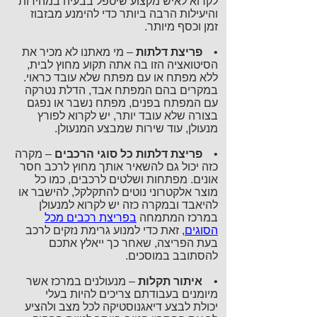
לקרוא לאיש מקצוע שיטפל בבעיה במהירות
והיעילות הרבה ביותר כדי להימנע מבזבוז
זמן וכסף מיותר.
•
פריצת דלתות
– מי מאתנו לא מכיר את
הסיטואציה הזו בה אתה תקוע מחוץ לבית,
ללא מפתח או עם מפתח שלא עובד כראוי.
במקרים בהם המפתח אבד, הדלת נטרקה
עם המפתח בפנים, מפתח נשבר או נפגם
בצורה שלא עובד יותר, יש לקרוא לפורץ
מנעולן, עוד שירות שמבצע המנעולן.
•
פריצת דלתות כל סוגי הרכבים
– מקרה
כזה יכול גם להשאיר אותך מחוץ לרכב חסר
אונים. מפתחות ושלטים לרכבים, כמו כל
מוצר אלקטרוני נוטים להתקלקל, להישבר או
להיאבד ובמקרה כזה יש לקרוא למנעולן
במרכז המתמחה
בפריצת רכבים מכל
הסוגים
, זאת כדי למנוע גרימת נזקים לרכב
בעת הפריצה, שאחר כך ייאלץ אתכם
להסתובב במוסכים.
•
איתור תקלות
– מנעולנים במרכז אשר
מיומנים בעבודתם צריכים להיות בעלי
יכולת לבצע דיאגנוסטיקה לכל מצב ולהציע