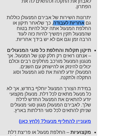
לאבחן את התקלה ולהתאים לה את
הפתרון.
יתרונות השירות של אבירם המנעולן כוללות
גם
אחריות לעבודה
, כך שלאחר תיקון או
החלפת המנעול אתה יכול להיות בטוח
שהמנעול תקין וימשיך להיות כזה לעוד
הרבה זמן וגם אם לא יש בידך אחריות.
תיקון תקלות והחלפת כל סוגי המנעולים
– אנחנו רואים רק חלק קטן של המנעול. אך
מנגנון המנעול מורכב מחלקים רבים וכולם
יכולים להינזק או להישחק עם השנים.
המנעולן יודע לזהות את סוג המנעול וסוג
התקלה ולתקנה.
במידת הצורך המנעול יוחלף בחדש, אך לא
כל מנעול מתאים לכל דלת. מנעולן מקצועי
יודע להתאים את המנעול החדש לדלת
שלך. לאבירם המנעולן מגוון סוגי מנעולים
שניתן להתאים לכל סוגי הדלתות בארץ.
מעוניין להחליף מנעול? (לחץ כאן)
מקצועיות
– החלפת מנעול או פריצת דלת