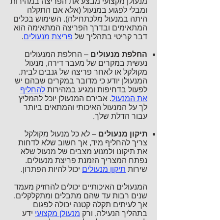
מנעולן מקצועי מבצע את הפריצה במהירות
ומבלי לפגוע במנעול (אלא אם התקלה
היתה במנעול מלכתחילה). השימוש בכלים
המתאימים ובדרך הפריצה המתאימה הוא
דבר קריטי בתהליך של
פריצת מנעולים
.
החלפת מנעולים
– החלפת המנעולים
נעשית במקרים של מעבר דירה, מנעול
מקולקל או לאחר פריצה של גנבים לבית.
המנעולן יודע כי מדובר במקרים שבהם יש
לפעול בדחיפות ומגיע במהירות
להחליף
את המנעול
. אבירם המנעולן יוכל להמליץ
לך על המנעול האיכותי והמתאים ביותר
עבור הדלת שלך.
תיקון מנעולים
– לא כל מנעול מקולקל
צריך להחליף מיד, אך חשוב שלא לדחות
את תיקונו ולמנוע מצבים של מנעול שלא
נפתח המצריך הזמנת פריצת מנעולים.
שירות
תיקון מנעולים
יכול להיות הפתרון.
המנעולים האיכותיים יכולים להחזיק מעמד
שנים רבות עד שהם מתבלים ומתקלקלים.
אך לעיתים תקלה קטנה יכולה לפגום
בתהליך הנעילה, ורק
מנעולן מקצועי
ידע