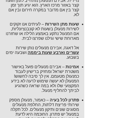
מיידית. אבירם המנעולן
מתחייב לזמן הגעה
קצר
באזור מרכז הארץ. הוא יגיע תוך זמן
קצר בין אם מדובר במקרה חירום ובין אם
לא.
שעות מתן השירות
– לעיתים אנו זקוקים
לשירות מנעולן בשעות לא קונבנציונליות,
אם המנעול נתקע באמצע הלילה או שחזרנו
מארוחת שישי וגילנו שפרצו לבית.
אל דאגה, אבירם מנעולים נותן שירות
עשרים וארבע שעות ביממה
ושבעה ימים
בשבוע
.
אמינות
– אבירם מנעולים פועל באישור
משטרת ישראל ומחזיק ברישיון לעבוד
כמנעולן מטעמם. אין לך סיבה לחשוש!
המנעולן לא יעשה שימוש לרעה לא בידע
המקצועי שלו ולא במה שראה כשהגיע
לביתך להחליף מנעול.
פתרון לכל בעיה
– כאמור, מנעולן מספק
שירותי פריצת דלתות, החלפת מנעולים
מסוגים שונים ותיקון מנעולים. לכל תקלה
במנעול יש פתרון. החוכמה היא לדעת