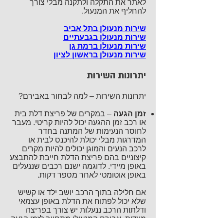
לאתר את התקלה ולתקנה מבלי צורך
להחליף את המנעול.
שירות מנעולן בתל אביב
שירות מנעולן בגבעתיים
שירות מנעולן ברמת גן
שירות מנעולן בראשון לציון
יתרונות השירות
יתרונות השירות – למה לבחור באבירם?
זמן הגעה
– במקרים של פריצת דלת בית
או רכב זמן ההגעה יכול להיות קריטי. מעבר
לחוסר הנעימות של המתנה בחדר
המדרגות מבלי יכולת להיכנס לבית או
לרכב הנעים והמוגן יכולים להיות מקרים
קיצוניים בהם פריצת הדלת חייבת להתבצע
באופן מיידי. לדוגמה ישנם רכבים שננעלים
באופן אוטומטי לאחר מספר דקות.
אם חלילה בתוך הרכב יושב ילד או קשיש
שלא יכול לפתוח את הדלת באופן עצמאי
ודלתות הרכב ננעלות יש צורך בפריצה