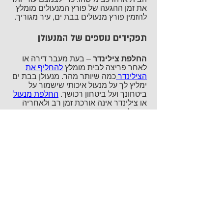
את זמן ההגעה של פורץ המנעולים מומלץ
להזמין פורץ מנעולים בבת ים, עיר מגוריך.
תפקידים נוספים של המנעולן
החלפת צילינדר
– בעת מעבר דירה או
לאחר פריצה לבית מומלץ
להחליף את
הצילינדר
כמה שיותר מהר. מנעולן בבת ים
ימליץ לך על מנעול איכותי שישמור על
ביטחונך ועל ביטחון רכושך.
החלפת מנעול
או צילינדר אינה אורכת זמן רב ולאחריה
מקבלים הדיירים מספר מפתחות
מתאימים. במידה ויש צורך במפתחות
נוספים יוכל המנעולן לשכפל עבורך עוד
מפתחות.
תיקון מנעולים
– אם שמת לב שאחת
מדלתות הבית כבר לא ננעלת ונפתחת
בקלות כמו בעבר סימן שהגיע הזמן
להחליף את המנעול. מנעולים נוטים
להישחק עם השנים ולהחליד, אם לא
מחליפים אותם בזמן יכול להגיע מצב בו
הדלת תינעל ולא תצליח לפתוח אותה ללא
עזרתו של המנעולן. במקרה כזה תצטרך