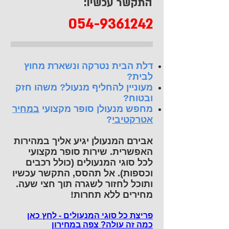
התקשר עכשיו:
054-9361242
דלת הבית נטרקה ונשארת מחוץ
לבית?
מעוניין להחליף מנעול? משהו חזק
ובטוח?
מחפש מנעולן סופר מקצועי
במחיר
אטרקטיבי
?
אבירם המנעולן יגיע אליך במהירות
האפשרית. שירות סופר מקצועי
לכל סוגי המנעולים (כולל רכבים
וכספות). אל תהסס, התקשר עכשיו
ותוכל לחזור לשגרה תוך חצי שעה.
מחירים ללא תחרות!
פריצת כל סוגי המנעולים - לחץ כאן
כמה זה עולה? צפה במחירון