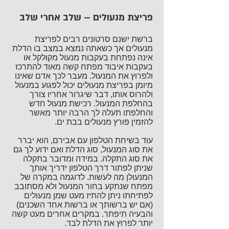
פריצת מנעולים – שלב אחרי שלב
ברשת ישנם סרטונים רבים לפריצת
מנעולים אך כשאתה נמצא במצב בו הדלת
אינה נפתחת בעקבות מנעול מקולקל או
בעקבות איבוד מפתח קשה מאוד להתרכז
ולפרוץ את המנעול. מעבר לכך אדם שאינו
מיומן בפריצת מנעולים יכול לפגוע במנעול
ולהרוס אותו, דבר שיגרור אחריו צורך
בהחלפת המנעול. רכישת מנעול חדש
והחלפתו תעלה לך הרבה יותר מאשר
להזמין פורץ מנעולים בבת ים.
עוד בשיחת הטלפון עם אבירם, הוא יברר
את סוג המנעול, סוג הדלת ואם ידוע לך גם
את סוג התקלה. במידה ומדובר בתקלה
שניתן לפתור דרך הטלפון ידריך אותך
המנעולן מה לעשות. לדוגמה במקרה של
מפתח שנתקע בחור המנעול ולא מסתובב
לפתיחתו ניתן להתיז מעט שמן מנעולים
(אם יש ברשותך או ברשות אחד השכנים)
והבעיה תיפתר. במקרים אחרים מעט קשה
יותר לפרוץ את הדלת לבד.