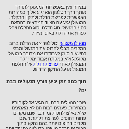
במידה ואין באפשרות המנעולן לתדרך
אותך דרך הטלפון הוא יגיע אליך במהירות
האפשרית לפריצת הדלת ולתיקון התקלה.
המנעולן יגיע עם הציוד המתאים בהתאם
לסוג המנעול, סוג הדלת וסוג התקלה ויחל
לפרוץ את הדלת באופן מיידי.
מנעולן מקצועי
יכול לפרוץ את הדלת ברוב
המקרים מבלי להרוס את המנעול ומבלי
להשאיר סימן לעבודתו.אם מדובר במנעול
מקולקל ולא במפתח אבוד ימליץ לך
המנעולן לאחר
פריצת הדלת
על החלפת
המנעול או על התיקון הדרוש.
תוך כמה זמן יגיע פורץ מנעולים בבת
ים?
פורץ מנעולים בבת ים מגיע אל לקוחותיו
במהירות. פעמים רבות הם לא מאמינים
שלא נאלצו לחכות זמן רב. ישנם מקרים
פחות דחופים לפריצת דלתות וישנם
מקרים דחופים יותר בהם נתקע בתוך
הבית או הרכב מישהו. כדי לצמצם עוד יותר